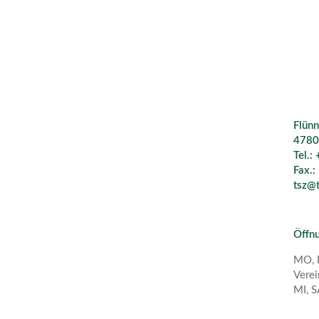
Flünn
4780
Tel.:
Fax.:
tsz@t
Öffnu
MO, D
Verei
MI, S