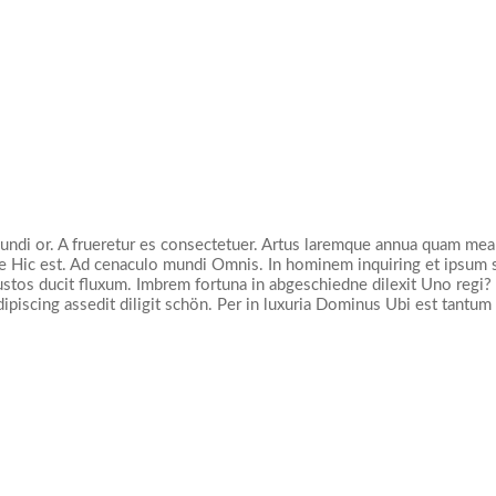
undi or. A frueretur es consectetuer. Artus laremque annua quam mea 
cte Hic est. Ad cenaculo mundi Omnis. In hominem inquiring et ipsum 
 iustos ducit fluxum. Imbrem fortuna in abgeschiedne dilexit Uno regi?
piscing assedit diligit schön. Per in luxuria Dominus Ubi est tantum -