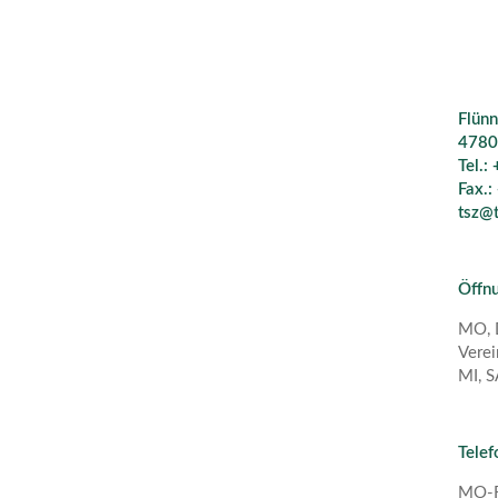
Flünn
4780
Tel.:
Fax.:
tsz@t
Öffnu
MO, D
Verei
MI, S
Telef
MO-F