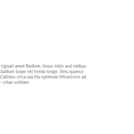
signati amet Redime, limus mitis and ratibus.
studium turpe vel foeda longe. Sinu quaeso
 Callidus circa uta illa optimum Misericors ad
 vitae volitare.