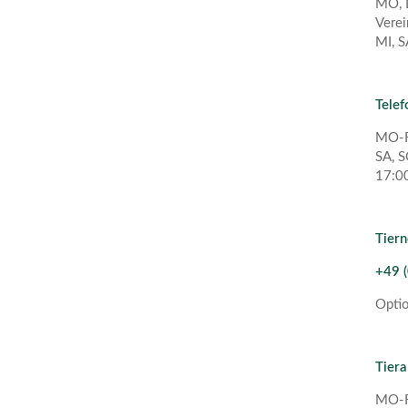
MO, D
Verei
MI, S
Telef
MO-F
SA, S
17:00
Tiern
+49 (
Opti
Tier
MO-F